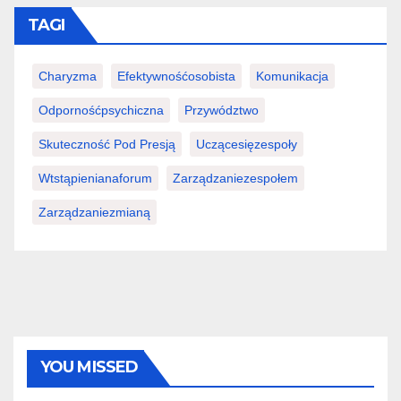
TAGI
Charyzma
Efektywnośćosobista
Komunikacja
Odpornośćpsychiczna
Przywództwo
Skuteczność Pod Presją
Uczącesięzespoły
Wtstąpienianaforum
Zarządzaniezespołem
Zarządzaniezmianą
YOU MISSED