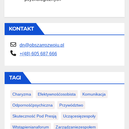
KONTAKT
dn@obszarrozwoju.pl
+(48) 605 687 666
TAGI
Charyzma
Efektywnośćosobista
Komunikacja
Odpornośćpsychiczna
Przywództwo
Skuteczność Pod Presją
Uczącesięzespoły
Wtstąpienianaforum
Zarządzaniezespołem