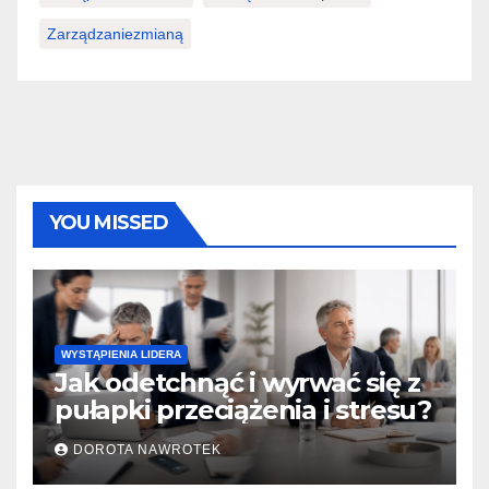
Zarządzaniezmianą
YOU MISSED
WYSTĄPIENIA LIDERA
Jak odetchnąć i wyrwać się z
pułapki przeciążenia i stresu?
DOROTA NAWROTEK