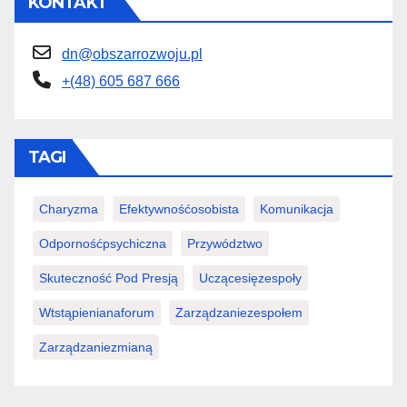
KONTAKT
dn@obszarrozwoju.pl
+(48) 605 687 666
TAGI
Charyzma
Efektywnośćosobista
Komunikacja
Odpornośćpsychiczna
Przywództwo
Skuteczność Pod Presją
Uczącesięzespoły
Wtstąpienianaforum
Zarządzaniezespołem
Zarządzaniezmianą