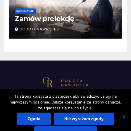
INSPIRACJE
Zamów prelekcję
DOROTA NAWROTEK
Ta strona korzysta z ciasteczek aby świadczyć usługi na
najwyższym poziomie. Dalsze korzystanie ze strony oznacza,
Używamy ciasteczek, aby zapewnić najlepszą jakość
korzystania z naszej witryny.
że zgadzasz się na ich użycie.
Więcej informacji na temat plików ciasteczka, których
Proudly powered by WordPress
|
Theme: Newsup by
Themeansar
.
używamy, oraz możliwości ich wyłączenia znajdziesz w
Zgoda
Nie wyrażam zgody
ustawieniach
.
Regulamin newslettera
Polityka prywatności