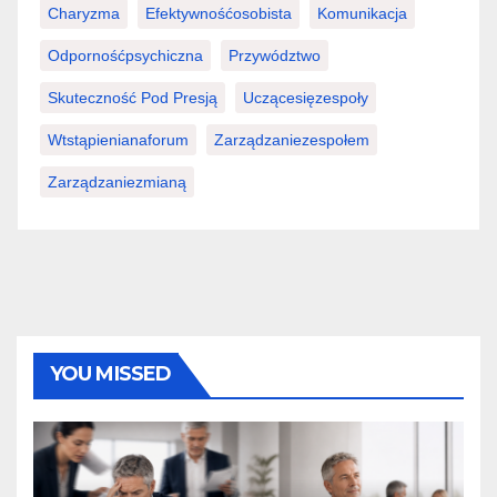
Charyzma
Efektywnośćosobista
Komunikacja
Odpornośćpsychiczna
Przywództwo
Skuteczność Pod Presją
Uczącesięzespoły
Wtstąpienianaforum
Zarządzaniezespołem
Zarządzaniezmianą
YOU MISSED