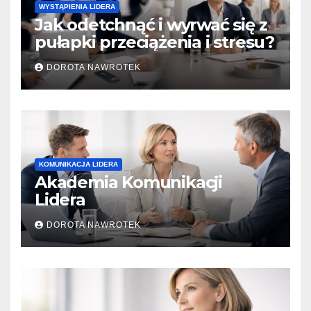
WYSTĄPIENIA LIDERA
Jak odetchnąć i wyrwać się z
pułapki przeciążenia i stresu?
DOROTA NAWROTEK
KOMUNIKACJA LIDERA
Akademia Komunikacji
Lidera
DOROTA NAWROTEK