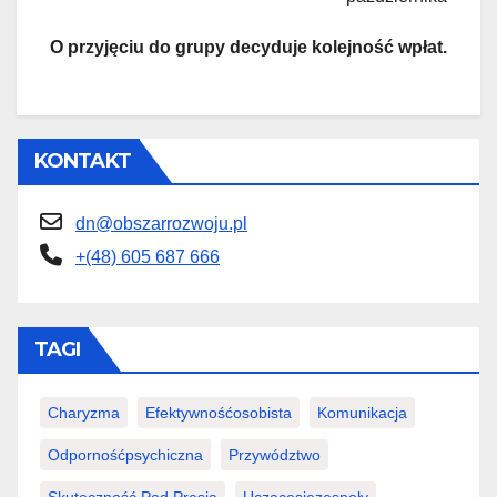
O przyjęciu do grupy decyduje kolejność wpłat.
KONTAKT
dn@obszarrozwoju.pl
+(48) 605 687 666
TAGI
Charyzma
Efektywnośćosobista
Komunikacja
Odpornośćpsychiczna
Przywództwo
Skuteczność Pod Presją
Uczącesięzespoły