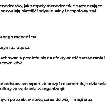
nedżerów, jak zespoły menedżerskie zarządzające
pozwalają określić indywidualny i zespołowy styl
adanego menedżera,
tórym zarządza,
zachowania przełożą się na efektywność zarządzania i
racowników.
przedstawiam raport zbiorczy i rekomenduję działania
tury zarządzania w organizacji.
ch potrzeb, w nawiązaniu do wizji i misji oraz