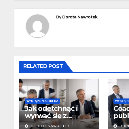
By
Dorota Nawrotek
RELATED POST
WYSTĄPIENIA LIDERA
WYSTĄPI
Jak odetchnąć i
Coac
wyrwać się z
publ
pułapki
DOROTA NAWROTEK
DOR