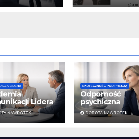
ACJA LIDERA
SKUTECZNOŚĆ POD PRESJĄ
demia
Odporność
nikacji Lidera
psychiczna
OTA NAWROTEK
DOROTA NAWROTEK