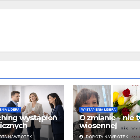
ENIA LIDERA
WYSTĄPIENIA LIDERA
hing wystąpień
O zmianie – nie t
icznych
wiosennej
OTA NAWROTEK
DOROTA NAWROTEK