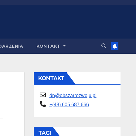
DARZENIA
KONTAKT
KONTAKT
dn@obszarrozwoju.pl
+(48) 605 687 666
TAGI