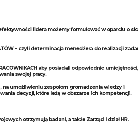
efektywności lidera możemy formułować w oparciu o
sk
W – czyli determinacja menedżera do realizacji zada
COWNIKACH aby posiadali odpowiednie umiejętności
ania swojej pracy.
 na umożliwieniu zespołom gromadzenia wiedzy i
wania decyzji, które leżą w obszarze ich kompetencji.
jowych otrzymują badani, a także Zarząd i dział HR.