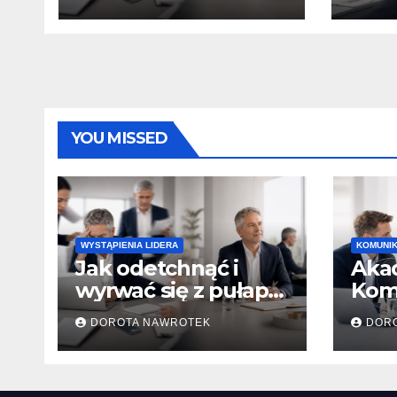
przeciążenia i
stresu?
YOU MISSED
WYSTĄPIENIA LIDERA
KOMUNIK
Jak odetchnąć i
Aka
wyrwać się z pułapki
Komu
przeciążenia i
DOROTA NAWROTEK
DOR
stresu?