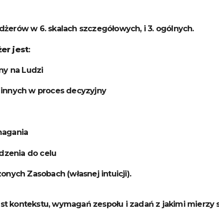
erów w 6. skalach szczegółowych, i 3. ogólnych.
er jest
:
ny na Ludzi
a innych w proces decyzyjny
magania
dzenia do celu
nych Zasobach (własnej intuicji).
est kontekstu, wymagań zespołu i zadań z jakimi mierzy s